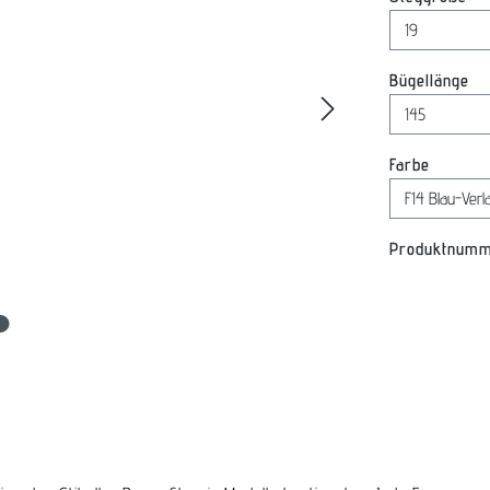
au
Bügellänge
auswäh
Farbe
Produktnum