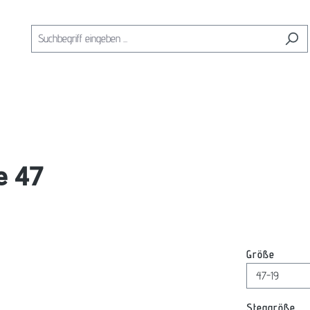
e 47
auswäh
Größe
au
Steggröße