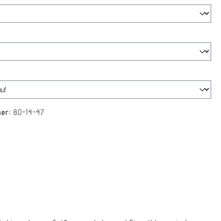
swählen
len
mer:
80-14-47