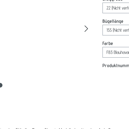
au
Bügellänge
auswäh
Farbe
Produktnum