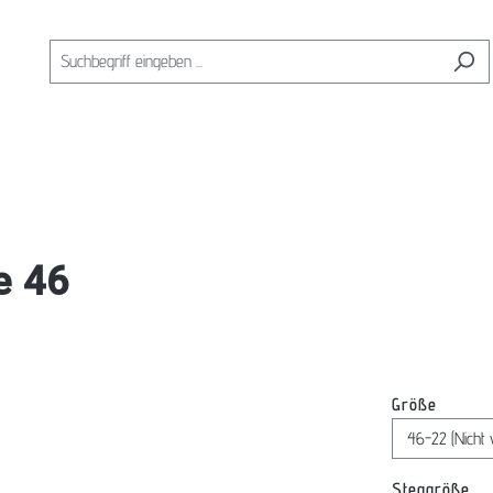
e 46
auswäh
Größe
au
Steggröße