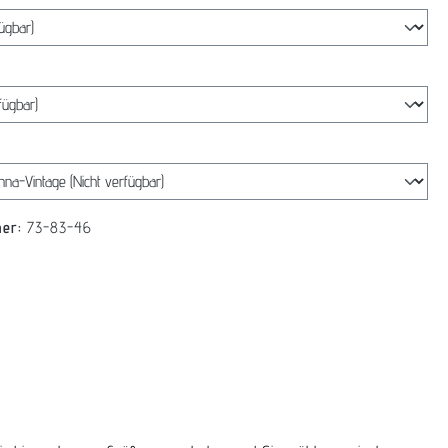
swählen
len
mer:
73-83-46