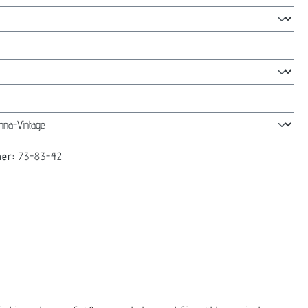
swählen
len
mer:
73-83-42