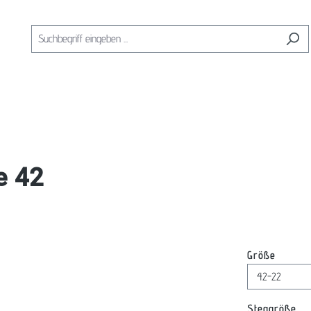
e 42
auswäh
Größe
au
Steggröße