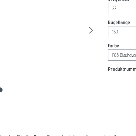
au
Bügellänge
auswäh
Farbe
Produktnum