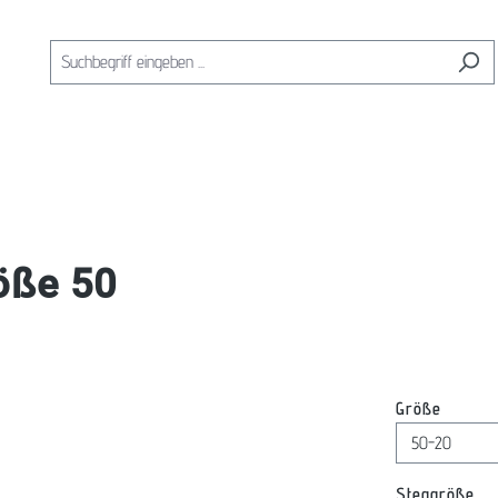
öße 50
auswäh
Größe
au
Steggröße