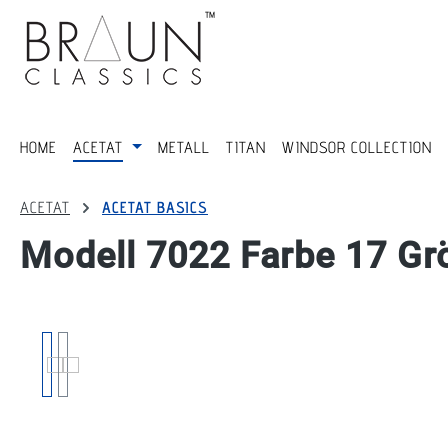
springen
Zur Hauptnavigation springen
HOME
ACETAT
METALL
TITAN
WINDSOR COLLECTION
ACETAT
ACETAT BASICS
Modell 7022 Farbe 17 Gr
Bildergalerie überspringen