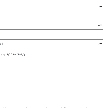
swählen
len
mer:
7022-17-50