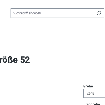
röße 52
auswäh
Größe
au
Steggröße