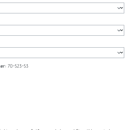
swählen
len
mer:
70-523-53