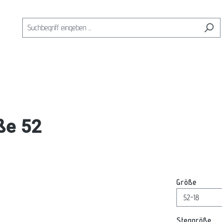
ße 52
auswäh
Größe
au
Steggröße