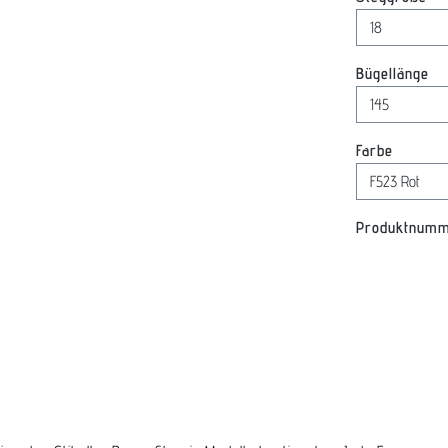
au
Bügellänge
auswäh
Farbe
Produktnum