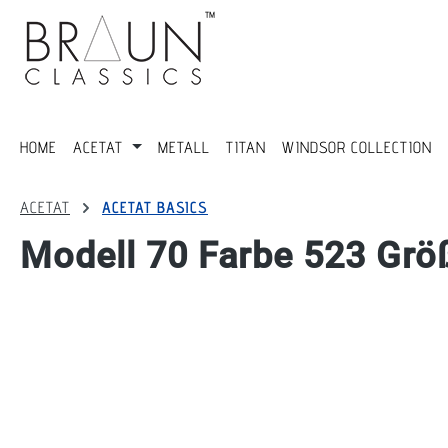
springen
Zur Hauptnavigation springen
HOME
ACETAT
METALL
TITAN
WINDSOR COLLECTION
ACETAT
ACETAT BASICS
Modell 70 Farbe 523 Grö
Bildergalerie überspringen