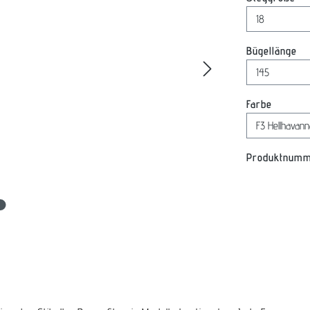
au
Bügellänge
auswäh
Farbe
Produktnum