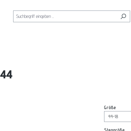
 44
auswäh
Größe
au
Steggröße