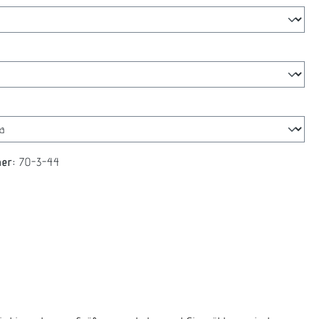
swählen
len
mer:
70-3-44