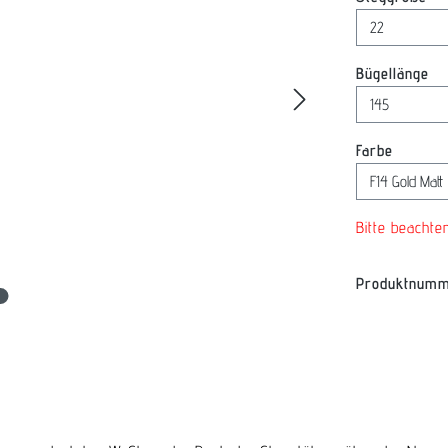
au
Bügellänge
auswäh
Farbe
Bitte beachte
Produktnum