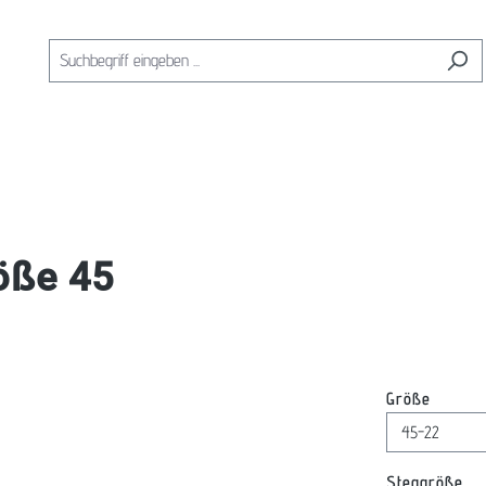
öße 45
auswäh
Größe
au
Steggröße