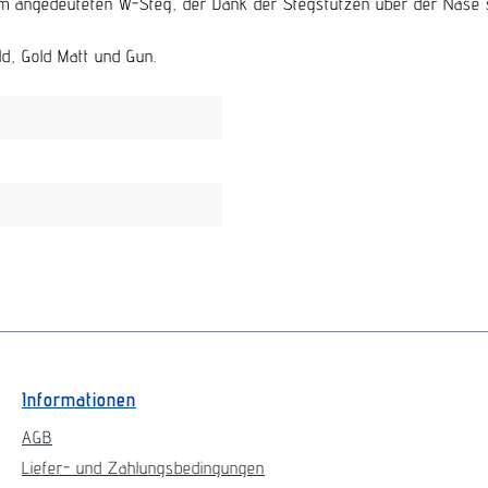
em angedeuteten W-Steg, der Dank der Stegstützen über der Nase sc
ld, Gold Matt und Gun.
Informationen
AGB
Liefer- und Zahlungsbedingungen