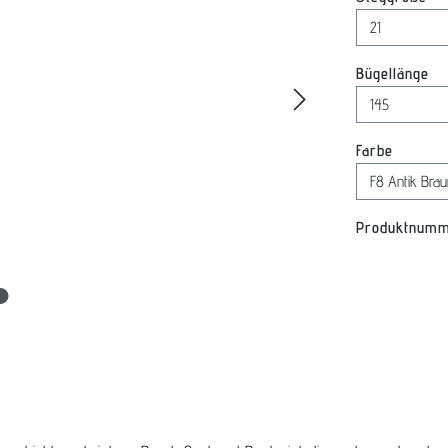
au
Bügellänge
auswäh
Farbe
Produktnum