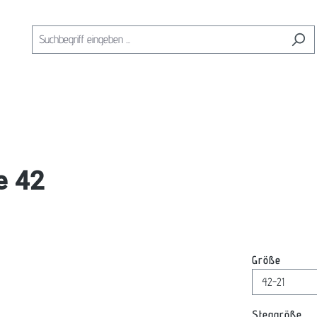
e 42
auswäh
Größe
au
Steggröße