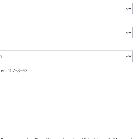
swählen
len
mer:
102-8-42