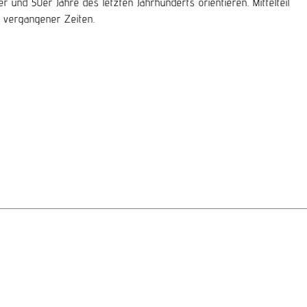
und 50er Jahre des letzten Jahrhunderts orientieren. Mittelteil
u vergangener Zeiten.