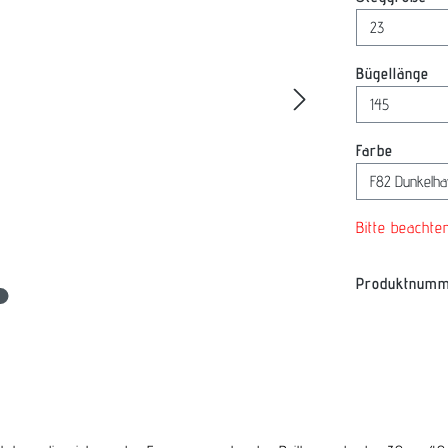
au
Bügellänge
auswäh
Farbe
Bitte beachte
Produktnum