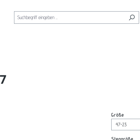
47
auswäh
Größe
au
Steggröße